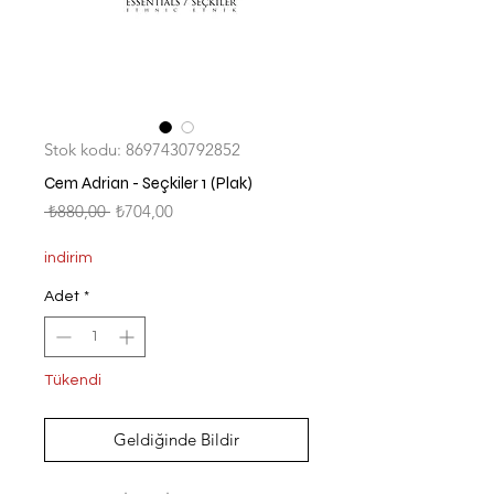
Stok kodu: 8697430792852
Cem Adrian - Seçkiler 1 (Plak)
Normal
İndirimli
 ₺880,00 
₺704,00
Fiyat
Fiyat
indirim
Adet
*
Tükendi
Geldiğinde Bildir