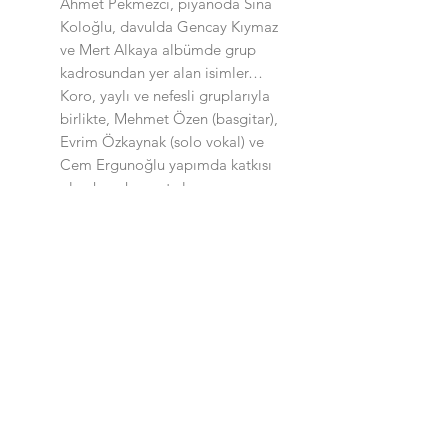
Ahmet Pekmezci, piyanoda Sina
Koloğlu, davulda Gencay Kıymaz
ve Mert Alkaya albümde grup
kadrosundan yer alan isimler…
Koro, yaylı ve nefesli gruplarıyla
birlikte, Mehmet Özen (basgitar),
Evrim Özkaynak (solo vokal) ve
Cem Ergunoğlu yapımda katkısı
olan konuk sanatçılar…
Benzer Ürünler