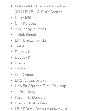
Bulutsuzluk Özlemi - Bedreddin
(2'Lİ LP) LP 1 A Yüzü: Sedirde
İznik Gölü
İznik Kasabası
Ak Bir Koyun Postu
Torlak Kemal
LP 1 B Yüzü: Kıyıda
Teshil
Duyduk Ki -I
Duyduk Ki -II
Dostlar
Yelkenli
Deli Orman
LP 2 A Yüzü: Sıcaktı
Hep Bir Ağızdan Türkü Söyleyip
Tarihsel Sosyal
Karanlıkta Durdular
Dostlar Bırakın Beni
LP 2 B Yüzü: Boynu Vurulacak İki