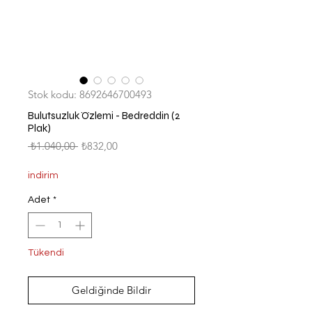
Stok kodu: 8692646700493
Bulutsuzluk Özlemi - Bedreddin (2
Plak)
Normal
İndirimli
 ₺1.040,00 
₺832,00
Fiyat
Fiyat
indirim
Adet
*
Tükendi
Geldiğinde Bildir