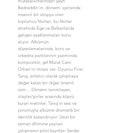
mutasavvıflarından Şeyh
Bedreddin’in, dönemi içerisinde
insancıl bir ütopya olan
toplumcu fikirleri, bu fikirler
etrafında Ege ve Balkanlarda
gelişen ayaklanmaları konu
alıyor. Albümün
düzenlemelerinde, koro ve
orkestra partilerinin yazımında
kompozitör, şef Murat Cem
Orhan’ın imzası var. Oyuncu Fırat
Tanış, anlatıcı olarak çalışmaya
değer katan bir diğer önemli
isim… Dönemi tanımlayan,
olaylar/şiirler arasında köprü
kuran metinler, Tanış’ın sesi ve
yorumuyla albüme dramatik bir
derinlik kazandırıyor. Uzun bir
zaman dilimine yayılan
çalışmanın pilot kayıtları Serdar