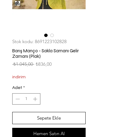
Stok kodu: 8691223102828
Barış Manço - Sakla Samanı Gelir
Zamanı (Plak)
Normal
İndirimli
 ₺1.045,00 
₺836,00
Fiyat
Fiyat
indirim
Adet
*
Sepete Ekle
Hemen Satın Al