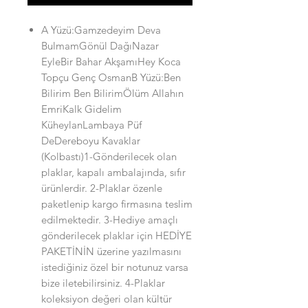
A Yüzü:Gamzedeyim Deva
BulmamGönül DağıNazar
EyleBir Bahar AkşamıHey Koca
Topçu Genç OsmanB Yüzü:Ben
Bilirim Ben BilirimÖlüm Allahın
EmriKalk Gidelim
KüheylanLambaya Püf
DeDereboyu Kavaklar
(Kolbastı)1-Gönderilecek olan
plaklar, kapalı ambalajında, sıfır
ürünlerdir. 2-Plaklar özenle
paketlenip kargo firmasına teslim
edilmektedir. 3-Hediye amaçlı
gönderilecek plaklar için HEDİYE
PAKETİNİN üzerine yazılmasını
istediğiniz özel bir notunuz varsa
bize iletebilirsiniz. 4-Plaklar
koleksiyon değeri olan kültür