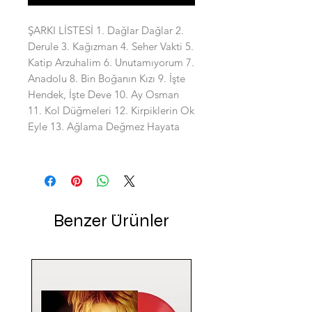
ŞARKI LİSTESİ 1. Dağlar Dağlar 2.
Derule 3. Kağızman 4. Seher Vakti 5.
Katip Arzuhalim 6. Unutamıyorum 7.
Anadolu 8. Bin Boğanın Kızı 9. İşte
Hendek, İşte Deve 10. Ay Osman
11. Kol Düğmeleri 12. Kirpiklerin Ok
Eyle 13. Ağlama Değmez Hayata
Benzer Ürünler