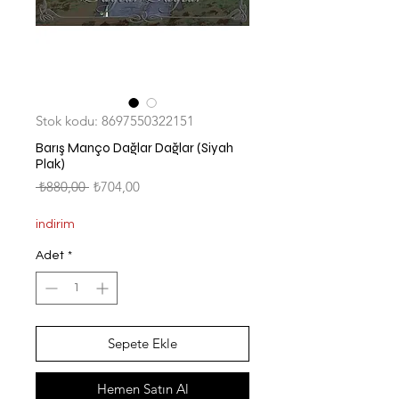
Stok kodu: 8697550322151
Barış Manço Dağlar Dağlar (Siyah
Plak)
Normal
İndirimli
 ₺880,00 
₺704,00
Fiyat
Fiyat
indirim
Adet
*
Sepete Ekle
Hemen Satın Al