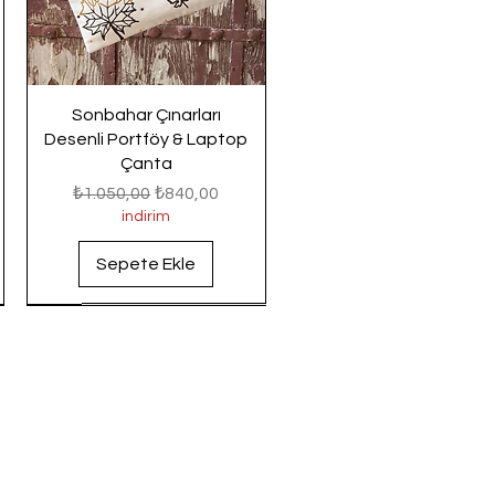
Sonbahar Çınarları
Desenli Portföy & Laptop
Çanta
Normal Fiyat
İndirimli Fiyat
₺1.050,00
₺840,00
indirim
Sepete Ekle
Yeni Gelenler
Yeni Gelenler
Yeni Gelenler