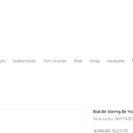
yfa
Hakkımızda
Tüm Ürünler
Plak
Kitap
Hediyelik
Bak Bir Varmış Bir Y
Stok kodu: 8697420
Normal
İn
 ₺780,00 
₺624,00