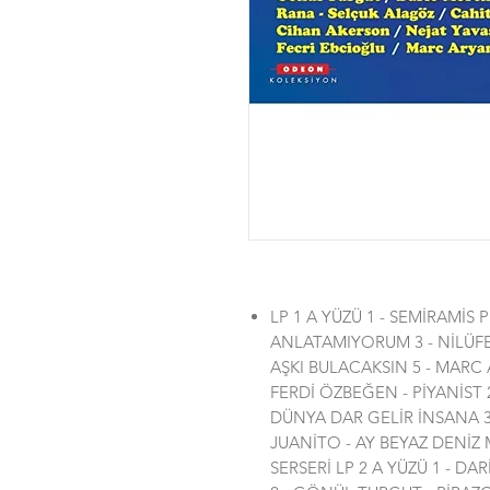
LP 1 A YÜZÜ 1 - SEMİRAMİS
ANLATAMIYORUM 3 - NİLÜFER
AŞKI BULACAKSIN 5 - MARC
FERDİ ÖZBEĞEN - PİYANİST
DÜNYA DAR GELİR İNSANA 3
JUANİTO - AY BEYAZ DENİZ MA
SERSERİ LP 2 A YÜZÜ 1 - 