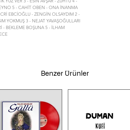
K YÜZ VER 3 - ESİN AVŞAR - ZÜHTÜ 4 -
EYNO 5 - CAHİT OBEN - ONA İNANMA
ECRİ EBCİOĞLU - ZENGİN OLSAYDIM 2 -
SIM YOKMUŞ 3 - NEJAT YAVAŞOĞULLARI
Rİ - BEKLEME BOŞUNA 5 - İLHAM
GECE
Benzer Ürünler