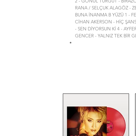
2 - GÖNÜL TURGUT - BİRAZCI
RANA / SELÇUK ALAGÖZ - Z
BUNA İNANMA B YÜZÜ 1 - F
CİHAN AKERSON - HİÇ ŞAN
- SEN DİYORSUN Kİ 4 - AYFE
GENCER - YALNIZ TEK BİR 