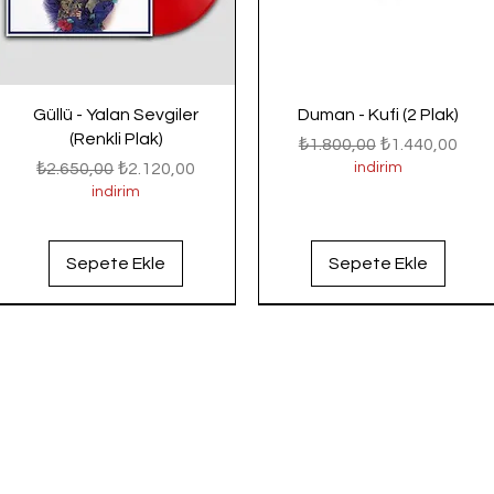
Güllü - Yalan Sevgiler
Duman - Kufi (2 Plak)
(Renkli Plak)
Normal Fiyat
İndirimli Fiyat
₺1.800,00
₺1.440,00
Normal Fiyat
İndirimli Fiyat
₺2.650,00
₺2.120,00
indirim
indirim
Sepete Ekle
Sepete Ekle
Yeni Gelenler
Yeni Gelenler
Yeni Gelenler
Yeni Gelenler
Yeni Gelenler
Yeni Gelenler