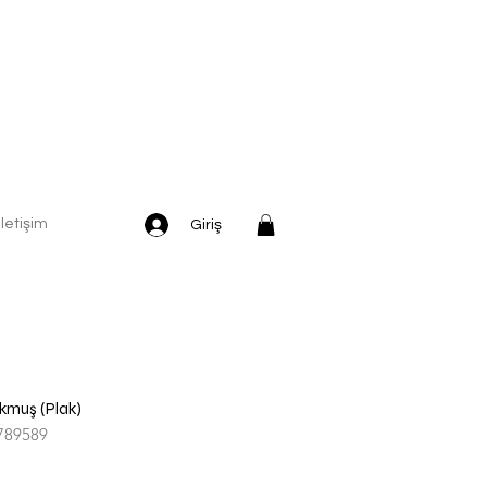
İletişim
Giriş
okmuş (Plak)
789589
dirimli