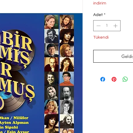
Fiyat
Fi
indirim
Adet
*
Tükendi
Geldi