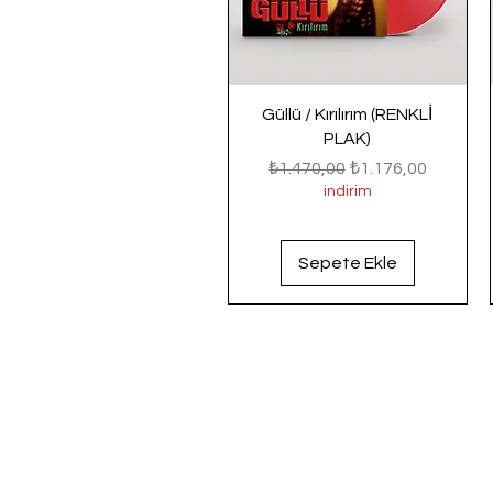
Güllü / Kırılırım (RENKLİ
PLAK)
Normal Fiyat
İndirimli Fiyat
₺1.470,00
₺1.176,00
indirim
Sepete Ekle
Yeni Gelenler
Yeni Gelenler
Yeni Gelenler