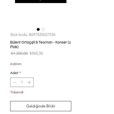
Stok kodu: 8697420657536
Bülent Ortaçgil & Teoman - Konser (2
Plak)
Normal
İndirimli
 ₺1.200,00 
₺960,00
Fiyat
Fiyat
indirim
Adet
*
Tükendi
Geldiğinde Bildir