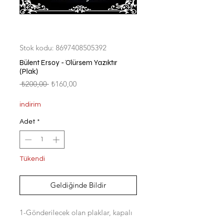
Stok kodu: 8697408505392
Bülent Ersoy - Ölürsem Yazıktır
(Plak)
Normal
İndirimli
 ₺200,00 
₺160,00
Fiyat
Fiyat
indirim
Adet
*
Tükendi
Geldiğinde Bildir
1-Gönderilecek olan plaklar, kapalı