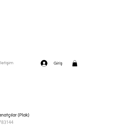
İletişim
Giriş
Sanatçılar (Plak)
783144
dirimli