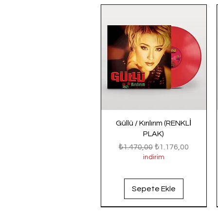
Güllü / Kırılırım (RENKLİ
PLAK)
Normal Fiyat
İndirimli Fiyat
₺1.470,00
₺1.176,00
indirim
Sepete Ekle
Yeni Gelenler
Yeni Gelenler
Yeni Gelenler