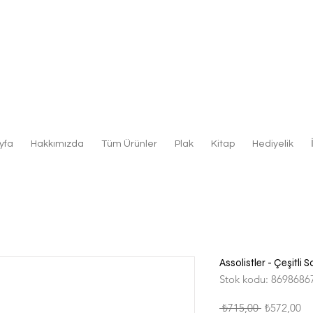
yfa
Hakkımızda
Tüm Ürünler
Plak
Kitap
Hediyelik
Assolistler - Çeşitli 
Stok kodu: 8698686
Normal
İn
 ₺715,00 
₺572,00