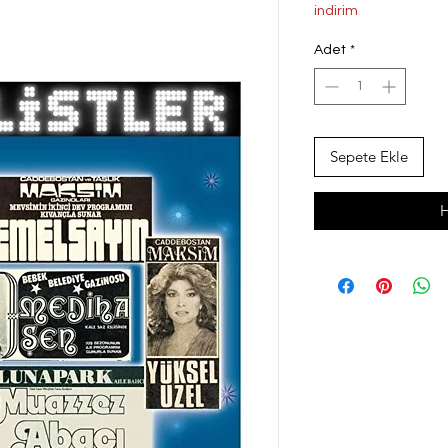
Fiyat
Fi
indirim
Adet
*
Sepete Ekle
H