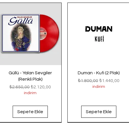
Güllü - Yalan Sevgiler
Duman - Kufi (2 Plak)
(Renkli Plak)
Normal Fiyat
İndirimli Fiyat
₺1.800,00
₺1.440,00
Normal Fiyat
İndirimli Fiyat
₺2.650,00
₺2.120,00
indirim
indirim
Sepete Ekle
Sepete Ekle
Yeni Gelenler
Yeni Gelenler
Yeni Gelenler
Yeni Gelenler
Yeni Gelenler
Yeni Gelenler