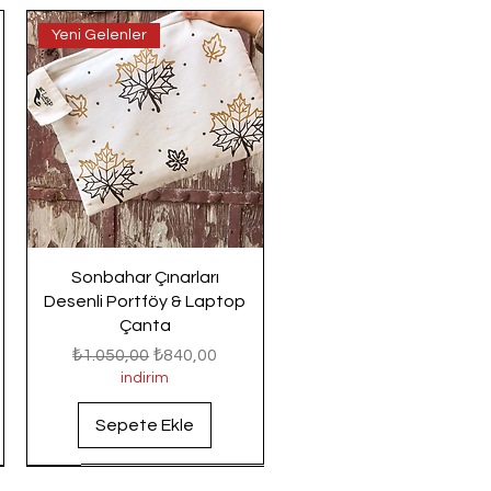
Yeni Gelenler
Sonbahar Çınarları
Desenli Portföy & Laptop
Çanta
Normal Fiyat
İndirimli Fiyat
₺1.050,00
₺840,00
indirim
Sepete Ekle
Yeni Gelenler
Yeni Gelenler
Yeni Gelenler