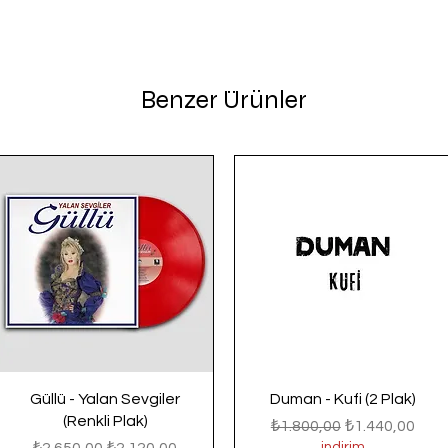
Benzer Ürünler
Güllü - Yalan Sevgiler
Duman - Kufi (2 Plak)
(Renkli Plak)
Normal Fiyat
İndirimli Fiyat
₺1.800,00
₺1.440,00
Normal Fiyat
İndirimli Fiyat
₺2.650,00
₺2.120,00
indirim