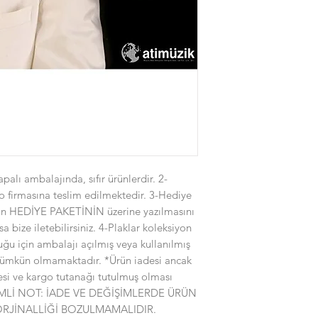
palı ambalajında, sıfır ürünlerdir. 2-
o firmasına teslim edilmektedir. 3-Hediye
çin HEDİYE PAKETİNİN üzerine yazılmasını
sa bize iletebilirsiniz. 4-Plaklar koleksiyon
uğu için ambalajı açılmış veya kullanılmış
mümkün olmamaktadır. *Ürün iadesi ancak
si ve kargo tutanağı tutulmuş olması
NEMLİ NOT: İADE VE DEĞİŞİMLERDE ÜRÜN
RJİNALLİĞİ BOZULMAMALIDIR.