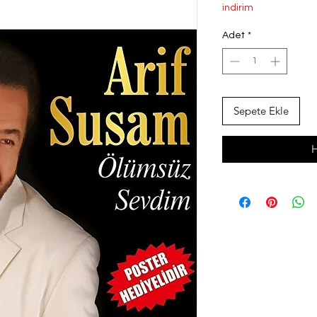
Fiyat
indirim
Adet
*
Sepete Ekle
H