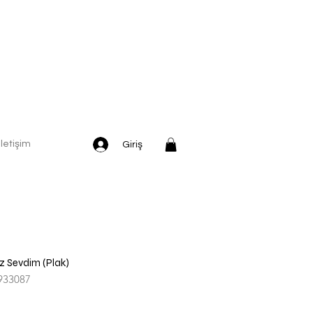
İletişim
Giriş
z Sevdim (Plak)
933087
İndirimli