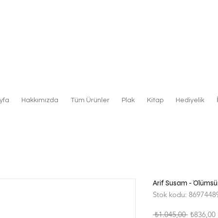
yfa
Hakkımızda
Tüm Ürünler
Plak
Kitap
Hediyelik
Arif Susam - Ölümsü
Stok kodu: 8697448
Normal
 ₺1.045,00 
₺836,00