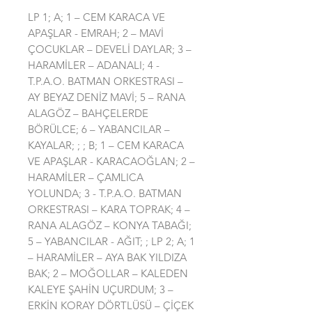
LP 1; A; 1 – CEM KARACA VE
APAŞLAR - EMRAH; 2 – MAVİ
ÇOCUKLAR – DEVELİ DAYLAR; 3 –
HARAMİLER – ADANALI; 4 -
T.P.A.O. BATMAN ORKESTRASI –
AY BEYAZ DENİZ MAVİ; 5 – RANA
ALAGÖZ – BAHÇELERDE
BÖRÜLCE; 6 – YABANCILAR –
KAYALAR; ; ; B; 1 – CEM KARACA
VE APAŞLAR - KARACAOĞLAN; 2 –
HARAMİLER – ÇAMLICA
YOLUNDA; 3 - T.P.A.O. BATMAN
ORKESTRASI – KARA TOPRAK; 4 –
RANA ALAGÖZ – KONYA TABAĞI;
5 – YABANCILAR - AĞIT; ; LP 2; A; 1
– HARAMİLER – AYA BAK YILDIZA
BAK; 2 – MOĞOLLAR – KALEDEN
KALEYE ŞAHİN UÇURDUM; 3 –
ERKİN KORAY DÖRTLÜSÜ – ÇİÇEK