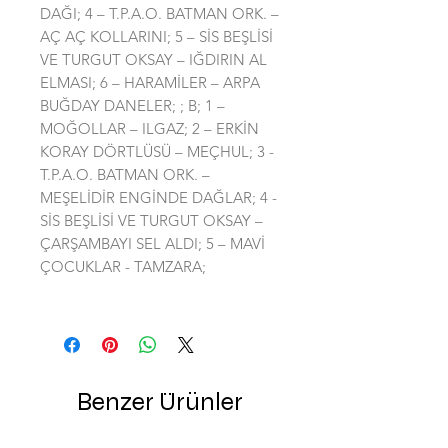
DAĞI; 4 – T.P.A.O. BATMAN ORK. –
AÇ AÇ KOLLARINI; 5 – SİS BEŞLİSİ
VE TURGUT OKSAY – IĞDIRIN AL
ELMASI; 6 – HARAMİLER – ARPA
BUĞDAY DANELER; ; B; 1 –
MOĞOLLAR – ILGAZ; 2 – ERKİN
KORAY DÖRTLÜSÜ – MEÇHUL; 3 -
T.P.A.O. BATMAN ORK. –
MEŞELİDİR ENGİNDE DAĞLAR; 4 -
SİS BEŞLİSİ VE TURGUT OKSAY –
ÇARŞAMBAYI SEL ALDI; 5 – MAVİ
ÇOCUKLAR - TAMZARA;
Benzer Ürünler