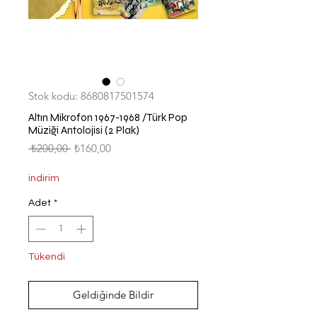
Stok kodu: 8680817501574
Altın Mikrofon 1967-1968 /Türk Pop
Müziği Antolojisi (2 Plak)
Normal
İndirimli
 ₺200,00 
₺160,00
Fiyat
Fiyat
indirim
Adet
*
Tükendi
Geldiğinde Bildir