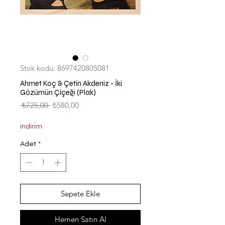
Stok kodu: 8697420805081
Ahmet Koç & Çetin Akdeniz - İki
Gözümün Çiçeği (Plak)
Normal
İndirimli
 ₺725,00 
₺580,00
Fiyat
Fiyat
indirim
Adet
*
Sepete Ekle
Hemen Satın Al