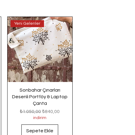
Yeni Gelenler
Sonbahar Çınarları
Desenli Portföy & Laptop
Çanta
Normal Fiyat
İndirimli Fiyat
₺1.050,00
₺840,00
indirim
Sepete Ekle