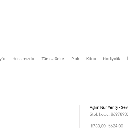
yfa
Hakkımızda
Tüm Ürünler
Plak
Kitap
Hediyelik
Aşkın Nur Yengi - Sev
Stok kodu: 8697893
Normal
İn
 ₺780,00 
₺624,00