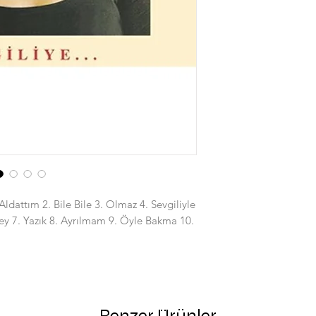
ldattım 2. Bile Bile 3. Olmaz 4. Sevgiliyle
Şey 7. Yazık 8. Ayrılmam 9. Öyle Bakma 10.