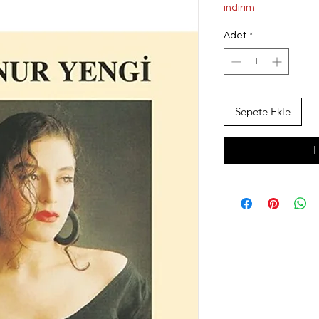
Fiyat
Fi
indirim
Adet
*
Sepete Ekle
H