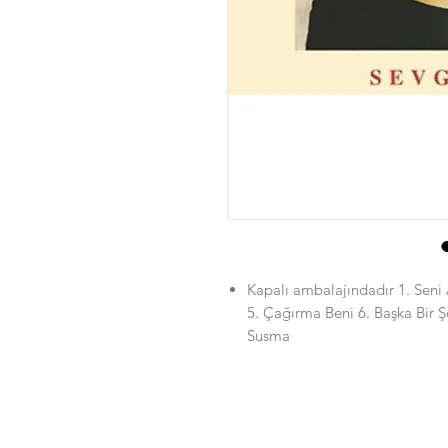
Kapalı ambalajındadır 1. Seni A
5. Çağırma Beni 6. Başka Bir 
Susma