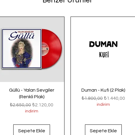
Benzer Ürünler
Güllü - Yalan Sevgiler
Duman - Kufi (2 Plak)
(Renkli Plak)
Normal Fiyat
İndirimli Fiyat
₺1.800,00
₺1.440,00
Normal Fiyat
İndirimli Fiyat
₺2.650,00
₺2.120,00
indirim
indirim
Sepete Ekle
Sepete Ekle