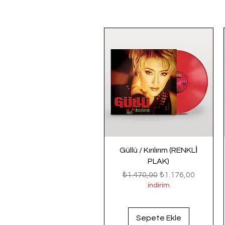
Güllü / Kırılırım (RENKLİ
PLAK)
Normal Fiyat
İndirimli Fiyat
₺1.470,00
₺1.176,00
indirim
Sepete Ekle