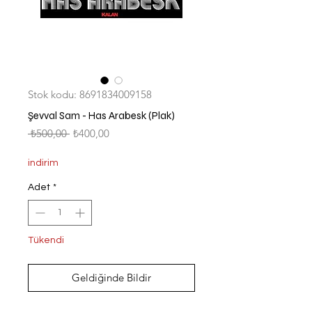
Stok kodu: 8691834009158
Şevval Sam - Has Arabesk (Plak)
Normal
İndirimli
 ₺500,00 
₺400,00
Fiyat
Fiyat
indirim
Adet
*
Tükendi
Geldiğinde Bildir