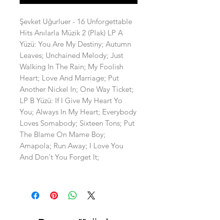
Şevket Uğurluer - 16 Unforgettable
Hits Anılarla Müzik 2 (Plak) LP A
Yüzü: You Are My Destiny; Autumn
Leaves; Unchained Melody; Just
Walking In The Rain; My Foolish
Heart; Love And Marriage; Put
Another Nickel In; One Way Ticket;
LP B Yüzü: If I Give My Heart Yo
You; Always In My Heart; Everybody
Loves Somabody; Sixteen Tons; Put
The Blame On Mame Boy;
Amapola; Run Away; I Love You
And Don't You Forget It;