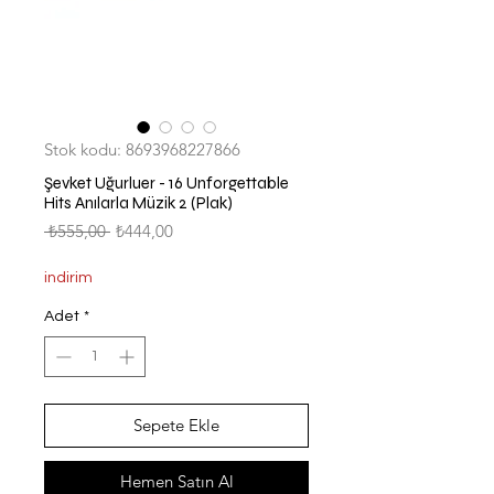
Stok kodu: 8693968227866
Şevket Uğurluer - 16 Unforgettable
Hits Anılarla Müzik 2 (Plak)
Normal
İndirimli
 ₺555,00 
₺444,00
Fiyat
Fiyat
indirim
Adet
*
Sepete Ekle
Hemen Satın Al