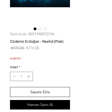
Stok kodu: 8697448933766
Özdemir Erdoğan - Resital (Plak)
Normal
İndirimli
 ₺970,00 
₺776,00
Fiyat
Fiyat
indirim
Adet
*
Sepete Ekle
Hemen Satın Al