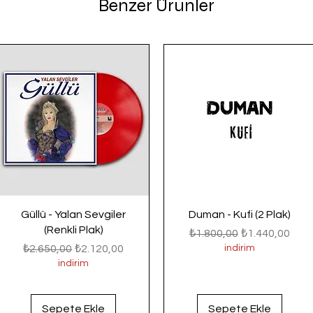
Benzer Ürünler
Güllü - Yalan Sevgiler
Duman - Kufi (2 Plak)
(Renkli Plak)
Normal Fiyat
İndirimli Fiyat
₺1.800,00
₺1.440,00
Normal Fiyat
İndirimli Fiyat
₺2.650,00
₺2.120,00
indirim
indirim
Sepete Ekle
Sepete Ekle