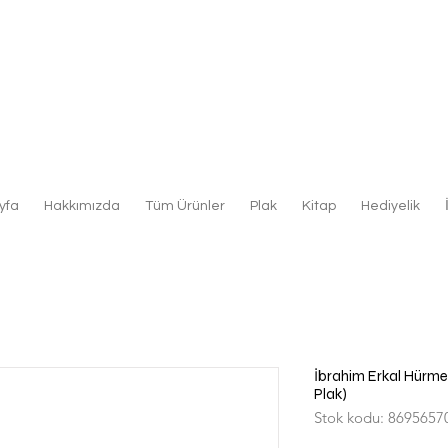
yfa
Hakkımızda
Tüm Ürünler
Plak
Kitap
Hediyelik
İbrahim Erkal Hürmet 
Plak)
Stok kodu: 8695657