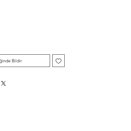
dirimli
yat
ğinde Bildir