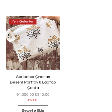
Yeni Gelenler
Sonbahar Çınarları
Desenli Portföy & Laptop
Çanta
Normal Fiyat
İndirimli Fiyat
₺1.050,00
₺840,00
indirim
Sepete Ekle