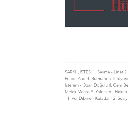
ŞARKI LİSTESİ 1. Sevme - Linet 2
Funda Arar 4. Burnumda Tütüyors
İsterem - Ozan Doğulu & Cem Bele
Melek Mosso 9. Yalnızım - Hakan
11. Vur Dibine - Kafadar 12. Se