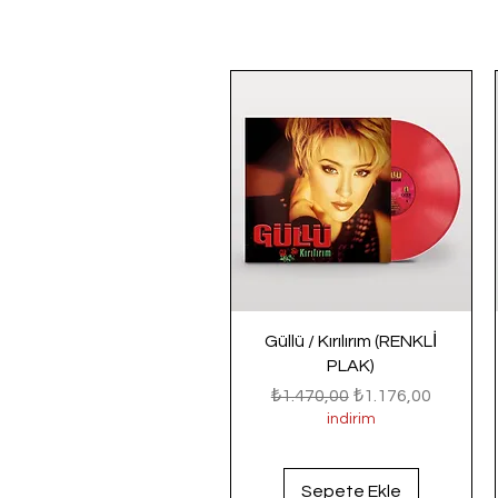
Güllü / Kırılırım (RENKLİ
PLAK)
Normal Fiyat
İndirimli Fiyat
₺1.470,00
₺1.176,00
indirim
Sepete Ekle