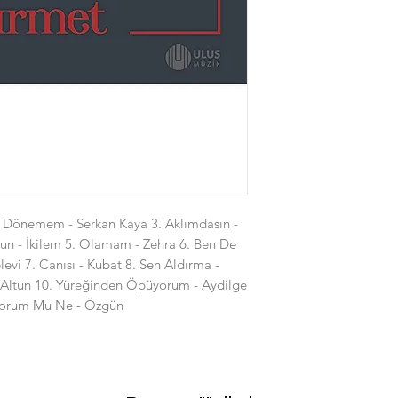
. Dönemem - Serkan Kaya 3. Aklımdasın -
un - İkilem 5. Olamam - Zehra 6. Ben De
vi 7. Canısı - Kubat 8. Sen Aldırma -
 Altun 10. Yüreğinden Öpüyorum - Aydilge
viyorum Mu Ne - Özgün