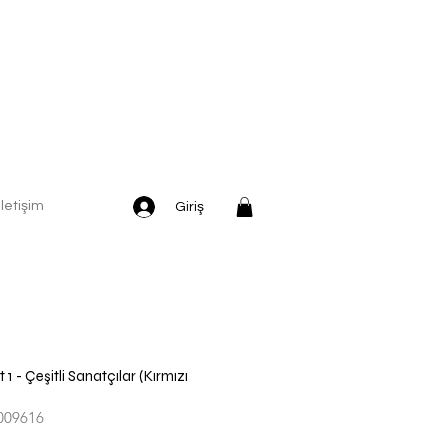
İletişim
Giriş
1 - Çeşitli Sanatçılar (Kırmızı
009616