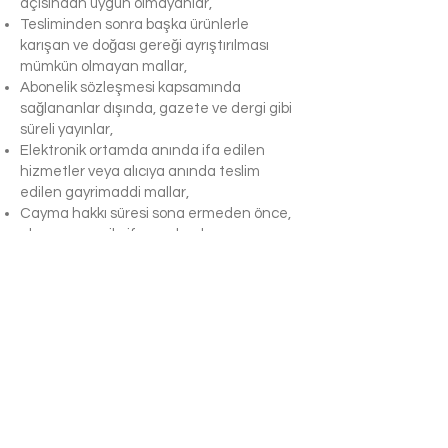
açısından uygun olmayanlar,
Tesliminden sonra başka ürünlerle
karışan ve doğası gereği ayrıştırılması
mümkün olmayan mallar,
Abonelik sözleşmesi kapsamında
sağlananlar dışında, gazete ve dergi gibi
süreli yayınlar,
Elektronik ortamda anında ifa edilen
hizmetler veya alıcıya anında teslim
edilen gayrimaddi mallar,
Cayma hakkı süresi sona ermeden önce,
alıcının onayı ile ifasına başlanan
hizmetler.
© Afili Dükkan 2025 I Her Hakkı Saklıdır